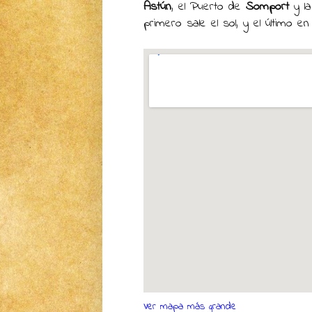
Astún
, el Puerto de
Somport
y l
primero sale el sol, y el último e
Ver mapa más grande