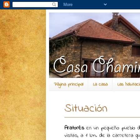
Página principal
La casa
Las habitac
Situación
Aratorés
en un pequeño pueblo
vistas, a 1 km. de la carretera 