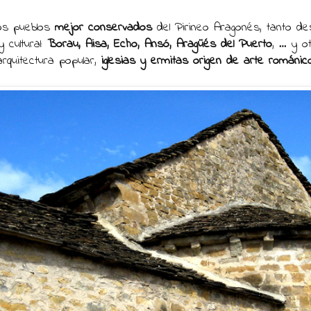
los pueblos
mejor conservados
del Pirineo Aragonés, tanto de
 cultural:
Borau, Aisa, Echo, Ansó, Aragüés del Puerto
, … y o
rquitectura popular,
iglesias y ermitas origen de arte románic