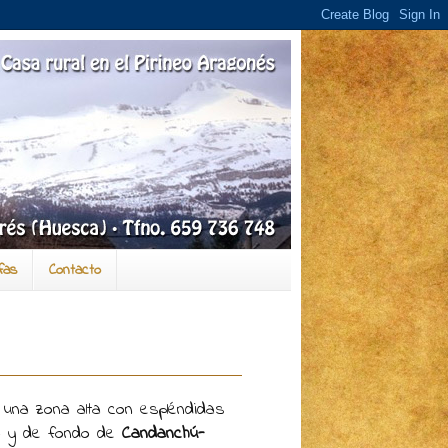
fas
Contacto
n una zona alta con espléndidas
no y de fondo de
Candanchú-