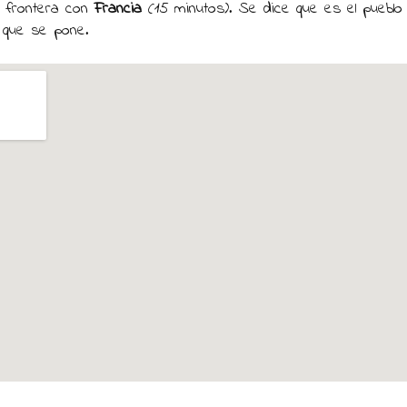
a frontera con
Francia
(15 minutos). Se dice que es el pueblo
n que se pone.