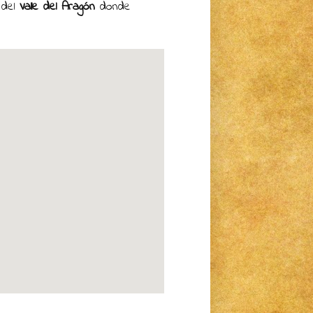
 del
Valle del Aragón
donde