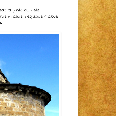
sde el punto de vista
tros muchos, pequeños núcleos
o
.