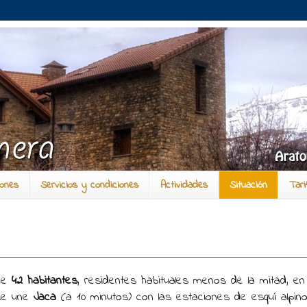
iones
Servicios y condiciones
Actividades
Situación
Tari
 de
42 habitantes
, residentes habituales menos de la mitad, e
que une
Jaca
(a 10 minutos) con las estaciones de esquí alpi