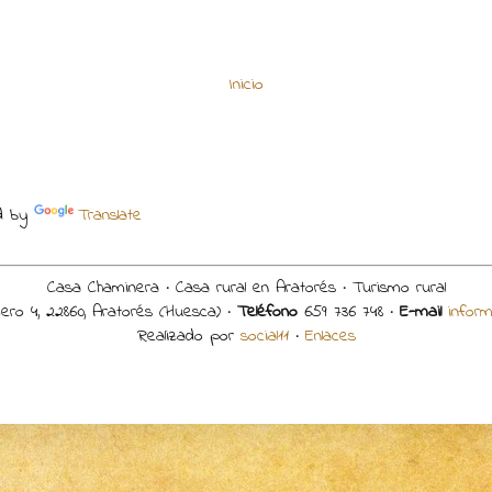
Inicio
d by
Translate
Casa Chaminera · Casa rural en Aratorés · Turismo rural
ro 4, 22860, Aratorés (Huesca) ·
Teléfono
659 736 748 ·
E-mail
infor
Realizado por
social11
·
Enlaces