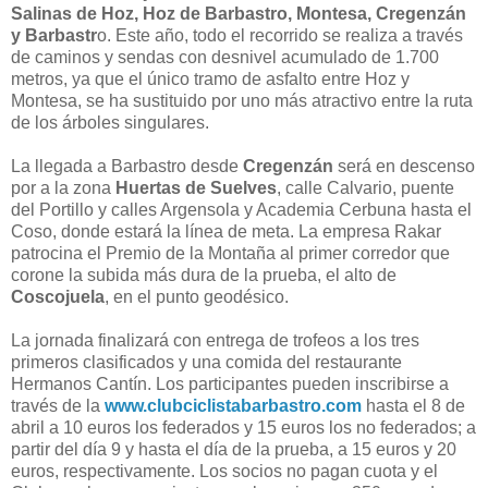
Salinas de Hoz, Hoz de Barbastro, Montesa, Cregenzán
y Barbastr
o. Este año, todo el recorrido se realiza a través
de caminos y sendas con desnivel acumulado de 1.700
metros, ya que el único tramo de asfalto entre Hoz y
Montesa, se ha sustituido por uno más atractivo entre la ruta
de los árboles singulares.
La llegada a Barbastro desde
Cregenzán
será en descenso
por a la zona
Huertas de Suelves
, calle Calvario, puente
del Portillo y calles Argensola y Academia Cerbuna hasta el
Coso, donde estará la línea de meta. La empresa Rakar
patrocina el Premio de la Montaña al primer corredor que
corone la subida más dura de la prueba, el alto de
Coscojuela
, en el punto geodésico.
La jornada finalizará con entrega de trofeos a los tres
primeros clasificados y una comida del restaurante
Hermanos Cantín. Los participantes pueden inscribirse a
través de la
www.clubciclistabarbastro.com
hasta el 8 de
abril a 10 euros los federados y 15 euros los no federados; a
partir del día 9 y hasta el día de la prueba, a 15 euros y 20
euros, respectivamente. Los socios no pagan cuota y el